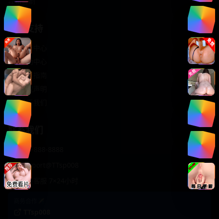
轻松喜剧
服务支持
客服中心
帮助中心
使用指南
版权声明
关于我们
联系我们
400-888-8888
support@TTsp008
在线客服 7×24小时
商务合作✈️
TTsp008